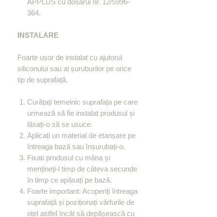
APPLUS cu dosarul nr. 12/5996-
364.
INSTALARE
Foarte ușor de instalat cu ajutorul
siliconului sau al șuruburilor pe orice
tip de suprafață.
Curățați temeinic suprafața pe care
urmează să fie instalat produsul și
lăsați-o să se usuce.
Aplicați un material de etanșare pe
întreaga bază sau înșurubați-o.
Fixati produsul cu mâna și
mențineți-l timp de câteva secunde
în timp ce apăsați pe bază.
Foarte important: Acoperiți întreaga
suprafață și poziționați vârfurile de
oțel astfel încât să depășească cu