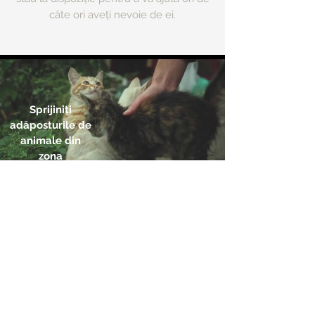
cât
e ori aveți n
evoie de ei.
Sprijiniți
adăposturile de
animale din
zona
dumneavoastră
Adresa:
Multi Business Concept SRL, Bucuresti,
.2
Sect
RO
41658829
; J40/12439/2019
Google Maps
Date de contact: