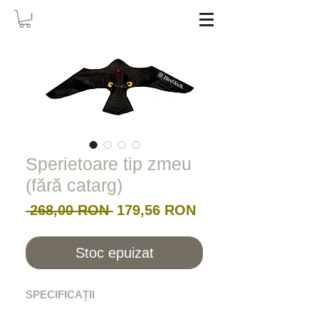
Sperietoare tip zmeu
(fără catarg)
Preț
Preț
 268,00 RON 
179,56 RON
normal
redus
Stoc epuizat
SPECIFICAȚII