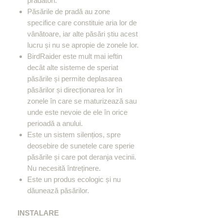
prădători.
Păsările de pradă au zone
specifice care constituie aria lor de
vânătoare, iar alte păsări știu acest
lucru și nu se apropie de zonele lor.
BirdRaider este mult mai ieftin
decât alte sisteme de speriat
păsările și permite deplasarea
păsărilor și direcționarea lor în
zonele în care se maturizează sau
unde este nevoie de ele în orice
perioadă a anului.
Este un sistem silențios, spre
deosebire de sunetele care sperie
păsările și care pot deranja vecinii.
Nu necesită întreținere.
Este un produs ecologic și nu
dăunează păsărilor.
INSTALARE