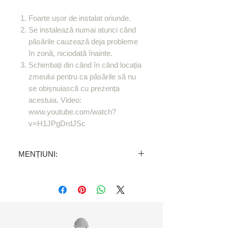
Foarte ușor de instalat oriunde.
Se instalează numai atunci când
păsările cauzează deja probleme
în zonă, niciodată înainte.
Schimbați din când în când locația
zmeului pentru ca păsările să nu
se obișnuiască cu prezența
acestuia. Video:
www.youtube.com/watch?
v=H1JPgDrdJSc
MENȚIUNI:
Preț pe unitate. TVA inclus.
Veți primi comanda în 24-72 de ore.