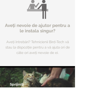
Aveți nevoie de ajutor pentru a
le instala singur?
Aveți întrebări? Tehni
cienii Bird-Tech vă
stau la dispoziție pentru a vă ajuta ori de
cât
e ori aveți n
evoie de ei.
Sprijiniți
adăposturile de
animale din
zona