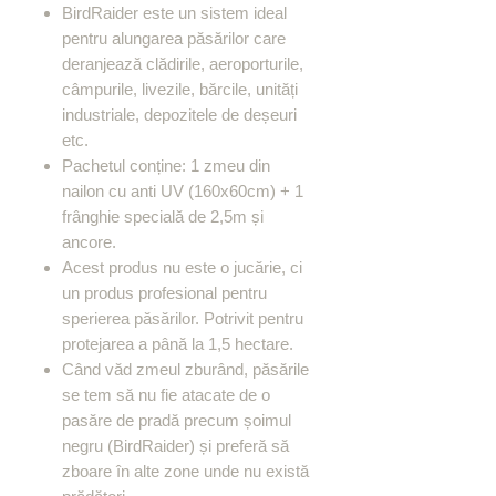
BirdRaider este un sistem ideal
pentru alungarea păsărilor care
deranjează clădirile, aeroporturile,
câmpurile, livezile, bărcile, unități
industriale, depozitele de deșeuri
etc.
Pachetul conține: 1 zmeu din
nailon cu anti UV (160x60cm) + 1
frânghie specială de 2,5m și
ancore.
Acest produs nu este o jucărie, ci
un produs profesional pentru
sperierea păsărilor. Potrivit pentru
protejarea a până la 1,5 hectare.
Când văd zmeul zburând, păsările
se tem să nu fie atacate de o
pasăre de pradă precum șoimul
negru (BirdRaider) și preferă să
zboare în alte zone unde nu există