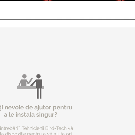
ți nevoie de ajutor pentru
a le instala singur?
 întrebări? Tehnicienii Bird-Tech vă
la dispoziție pentru a vă ajuta ori