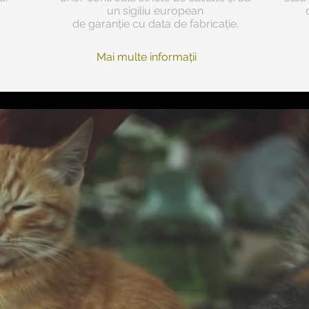
un sigiliu european
de garanție cu data de fabricație.
Mai multe informații