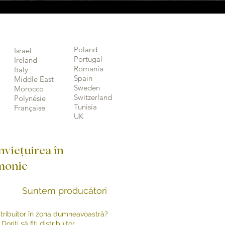
Poland
Israel
Portugal
Ireland
Romania
Italy
Spain
Middle East
Sweden
Morocco
Switzerland
Polynésie
Tunisia
Française
UK
viețuirea în
monie
Suntem producători
stribuitor în zona dumneavoastră?
Doriți să fiți distribuitor