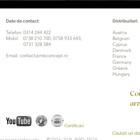
Date de contact:
Distribuitori:
Telefon: 0314 244 422
Austria
Mobil: 0738 210 700; 0758 933 643;
Belgium
0731 328 584
Cyprus
Denmark
Email:
contact@mbconcept.ro
France
Germany
Greece
Hungary
Con
ar
Certificări
Căutați un di
ica privind cookie-urile
©2004-2026 BIRD-TECH