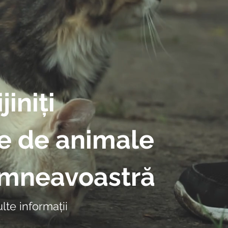
jiniți
e de animale
umneavoastră
lte informații