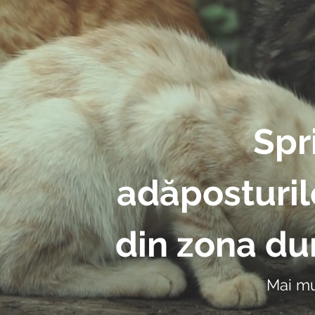
Spri
adăposturil
din zona d
Mai mu