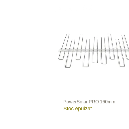
Țepi
Culo
PowerSolar PRO 160mm
Stoc epuizat