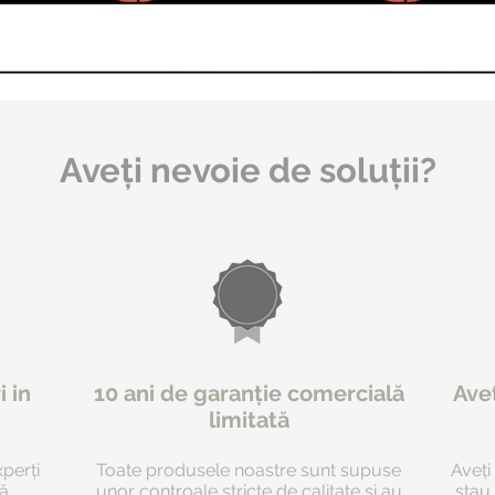
Aveți nevoie de soluții?
i in
10 ani de garanție comercială
Ave
limitată
xperți
Toate produsele noastre sunt supuse
Aveți
ă.
unor controale stricte de calitate și au
stau 