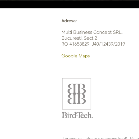
Adresa:
Multi Business Concept SRL,
.2
Bucuresti, Sect
RO 41658829; J40/12439/2019
Google Maps
Termeni de utilizare și mențiune legală
Polit