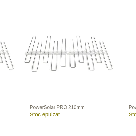
ri
Metalici
Figurine
Cabluri
Plase
Electrice
Bi
PowerSolar PRO 210mm
Pow
Stoc epuizat
St