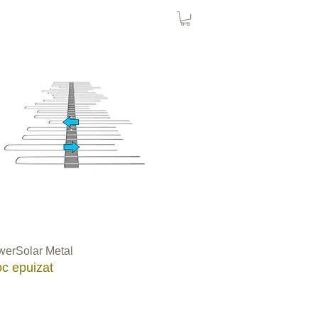
rdRaider
Cuști
PanoulSolar
erSolar Metal
oc epuizat