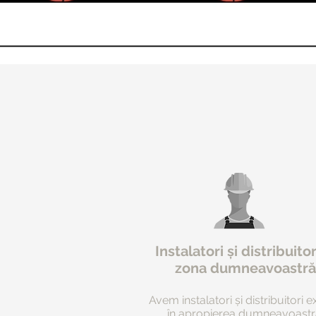
Instalatori și distribuitor
zona dumneavoastră
Avem instalatori și distribuitori e
în apropierea dumneavoastr