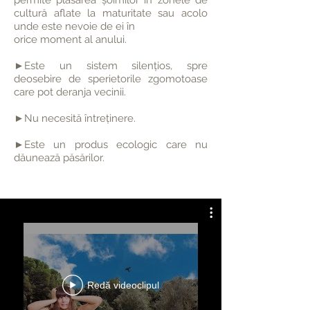
permite plasarea șoimilor în zonele de
cultură aflate la maturitate sau acolo
unde este nevoie de ei în
orice moment al anului.
►
Este un sistem silențios, spre
deosebire de sperietorile zgomotoase
care pot deranja vecinii.
►Nu necesită întreținere.
►Este un produs ecologic care nu
dăunează păsărilor.
Redă videoclipul