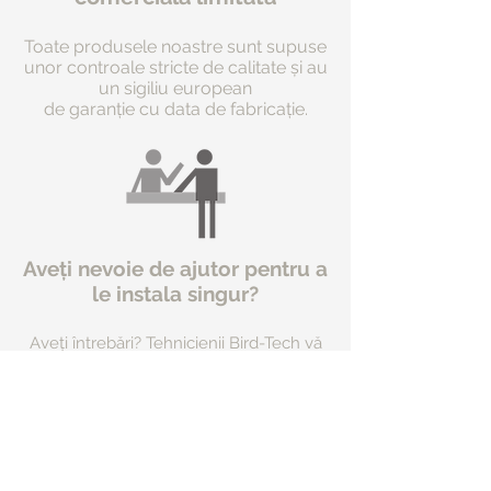
Toate produsele noastre sunt supuse
unor controale stricte de calitate și au
un sigiliu european
de garanție cu data de fabricație.
Aveți nevoie de ajutor pentru a
le instala singur?
Aveți întrebări? Tehnicienii Bird-Tech vă
stau la dispoziție pentru a vă ajuta ori de
câte ori aveți nevoie de ei.