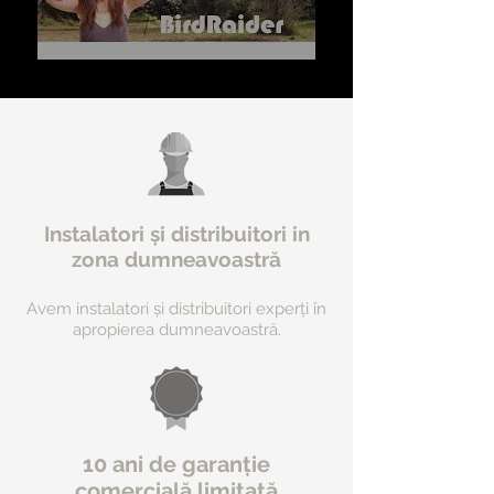
Instalatori și distribuitori in
zona dumneavoastră
Avem instalatori și distribuitori experți în
apropierea dumneavoastră.
10 ani de garanție
comercială limitată