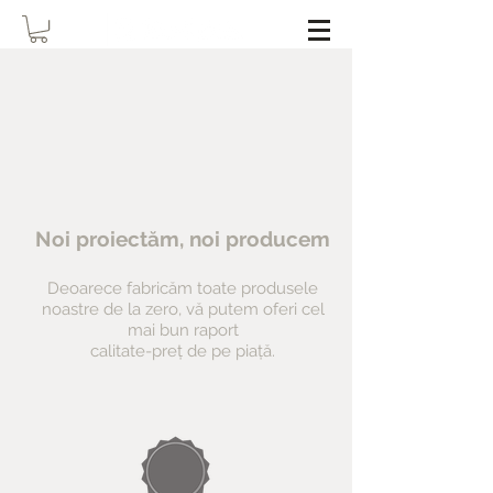
Noi proiectăm, noi producem
Deoarece fabricăm toate produsele
noastre de la zero, vă putem oferi cel
mai bun raport
calitate-preț de pe piață.