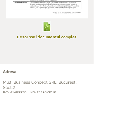
Descărcați documentul complet
Adresa:
Multi Business Concept SRL, Bucuresti,
.2
Sect
RO
41658829
; J40/12439/2019
Google Maps
Date de contact:
Telefon:
0314 244 422
Mobil:
0738 210 700
;
0758 933 643
;