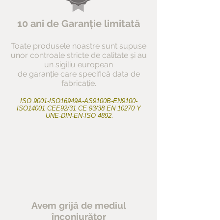
10 ani de Garanție limitată
Toate produsele noastre sunt supuse
unor controale stricte de calitate și au
un sigiliu european
de garanție care specifică data de
fabricație.
ISO 9001-ISO16949A-AS9100B-EN9100-
ISO14001 CEE92/31 CE 93/38​ EN 10270 Y
UNE-DIN-EN-ISO 4892.
Avem grijă de mediul
înconjurător